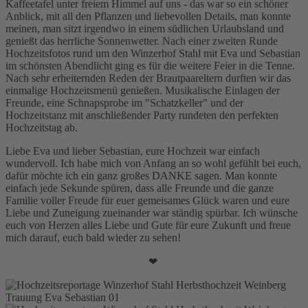
Kaffeetafel unter freiem Himmel auf uns - das war so ein schöner
Anblick, mit all den Pflanzen und liebevollen Details, man konnte
meinen, man sitzt irgendwo in einem südlichen Urlaubsland und
genießt das herrliche Sonnenwetter. Nach einer zweiten Runde
Hochzeitsfotos rund um den Winzerhof Stahl mit Eva und Sebastian
im schönsten Abendlicht ging es für die weitere Feier in die Tenne.
Nach sehr erheiternden Reden der Brautpaareltern durften wir das
einmalige Hochzeitsmenü genießen. Musikalische Einlagen der
Freunde, eine Schnapsprobe im "Schatzkeller" und der
Hochzeitstanz mit anschließender Party rundeten den perfekten
Hochzeitstag ab.
Liebe Eva und lieber Sebastian, eure Hochzeit war einfach
wundervoll. Ich habe mich von Anfang an so wohl gefühlt bei euch,
dafür möchte ich ein ganz großes DANKE sagen. Man konnte
einfach jede Sekunde spüren, dass alle Freunde und die ganze
Familie voller Freude für euer gemeisames Glück waren und eure
Liebe und Zuneigung zueinander war ständig spürbar. Ich wünsche
euch von Herzen alles Liebe und Gute für eure Zukunft und freue
mich darauf, euch bald wieder zu sehen!
❤